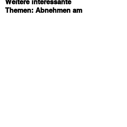
Weitere interessante 
Themen: Abnehmen am 
Bauch
Hier findest du noch einige Blog Artikel 
von mir, die auch das Thema Bauchfett 
behandeln und dich interessieren 
könnten:
Hilft die Abnehmspritze wirklich 
nachhaltig gegen Bauchfett?
Wie lange, um 5cm Bauchumfang 
zu reduzieren?
Die top 10 Hausmittel gegen 
Bauchfett: Abnehm Coach 
analysiert
Bauchfett generell verbrennen und 
abbauen
Wie man einen straffen Bauch als 
Frau bekommt