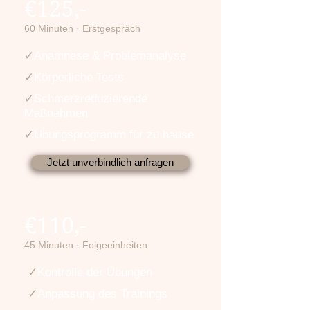
€125,-
60 Minuten · Erstgespräch
✓
Anamnese & Problemanalyse
✓
Körperliche Tests
✓
Schmerzreduzierende
Maßnahmen
✓
Übungsprogramm für zu hause
Jetzt unverbindlich anfragen
€110,-
45 Minuten · Folgeeinheiten
✓
Kontrolle der Übungen
✓
Anpassung des Trainings