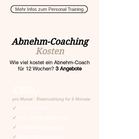
Mehr Infos zum Personal Training
Abnehm-Coaching
Kosten
Wie viel kostet ein Abnehm-Coach
für 12 Wochen?
3 Angebote
€350,-
pro Monat · Ratenzahlung für 6 Monate
✓
1:1 Live Calls
✓
6 bis 10 kg abnehmen
✓
Laufende Betreuung
✓
Bauchfett loswerden