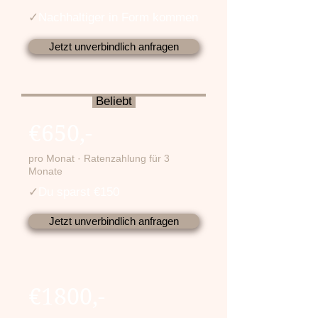
✓
Nachhaltiger in Form kommen
Jetzt unverbindlich anfragen
Beliebt
€650,-
pro Monat · Ratenzahlung für 3
Monate
✓
Du sparst €150
Jetzt unverbindlich anfragen
€1800,-