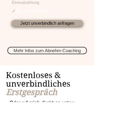
Einmalzahlung
✓
Du sparst €300
Jetzt unverbindlich anfragen
Mehr Infos zum Abnehm-Coaching
Kostenloses &
unverbindliches
Erstgespräch
Oder ruf mich direkt an unter:
+4369916176700
Vollständiger Name
*