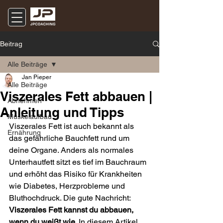
Beitrag
Alle Beiträge
Jan Pieper
Alle Beiträge
Viszerales Fett abbauen |
Abnehmen
Anleitung und Tipps
Muskelaufbau
Viszerales Fett ist auch bekannt als 
Ernährung
das gefährliche Bauchfett rund um 
deine Organe. Anders als normales 
Unterhautfett sitzt es tief im Bauchraum 
und erhöht das Risiko für Krankheiten 
wie Diabetes, Herzprobleme und 
Bluthochdruck. Die gute Nachricht: 
Viszerales Fett kannst du abbauen, 
wenn du weißt wie. 
In diesem Artikel 