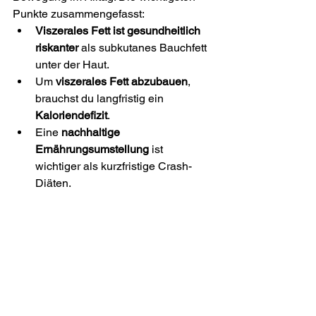
Punkte zusammengefasst:
Viszerales Fett ist gesundheitlich 
riskanter
 als subkutanes Bauchfett 
unter der Haut.
Um 
viszerales Fett abzubauen
, 
brauchst du langfristig ein 
Kaloriendefizit
.
Eine 
nachhaltige 
Ernährungsumstellung
 ist 
wichtiger als kurzfristige Crash-
Diäten.
Lebensmittel mit 
viel Protein, 
Ballaststoffen, Gemüse und 
Obst
 sorgen für bessere Sättigung.
Mehr Bewegung im Alltag
 erhöht 
deinen Kalorienverbrauch und 
unterstützt den Fettabbau.
Bauchübungen allein können 
kein 