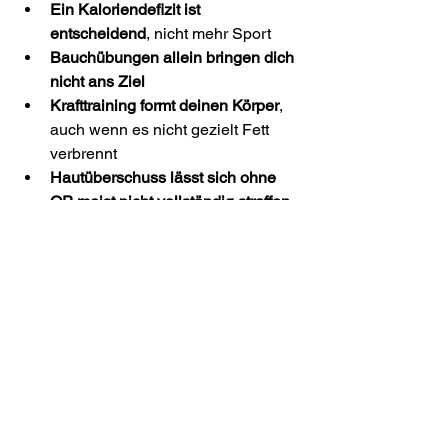
Ein Kaloriendefizit ist 
entscheidend
, nicht mehr Sport
Bauchübungen allein bringen dich 
nicht ans Ziel
Krafttraining formt deinen Körper
, 
auch wenn es nicht gezielt Fett 
verbrennt
Hautüberschuss lässt sich ohne 
OP meist nicht vollständig straffen
Wenn du Unterstützung beim 
Abnehmen brauchst, bewirb dich für 
mein 
1:1 Online Abnehm 
Coaching.
 Dort erarbeiten wir in 90 
Tagen gemeinsam ein System für deine 
individuelle Situation, um wirklich 
nachhaltig Körperfett loszuwerden.
Bis zum nächsten Mal,