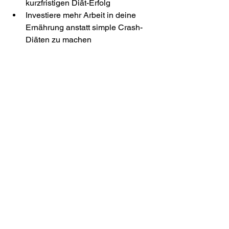
kurzfristigen Diät-Erfolg
Investiere mehr Arbeit in deine 
Ernährung anstatt simple Crash-
Diäten zu machen
Wenn du Unterstützung beim 
Abnehmen brauchst, bewirb dich für 
mein 
1:1 Online Abnehm 
Coaching.
 Dort erarbeiten wir in 90 
Tagen gemeinsam ein System für deine 
individuelle Situation, um wirklich 
nachhaltig Körperfett loszuwerden.
Bis zum nächsten Mal,
dein Abnehm-Coach Jan (: