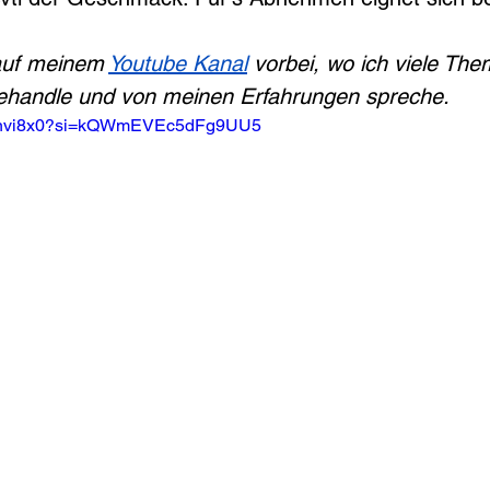
auf meinem 
Youtube Kanal
 vorbei, wo ich viele Th
handle und von meinen Erfahrungen spreche.
sL7nvi8x0?si=kQWmEVEc5dFg9UU5