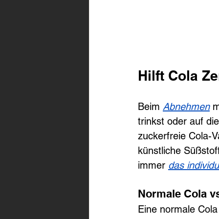
Hilft Cola 
Beim 
Abnehmen
 m
trinkst oder auf d
zuckerfreie Cola-V
künstliche Süßsto
immer 
das individu
Normale Cola vs
Eine normale Cola 