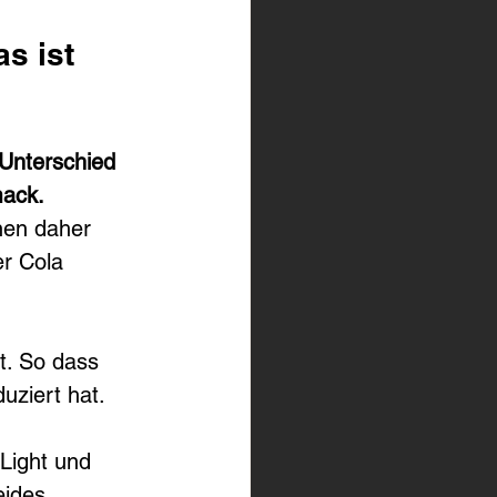
s ist 
Unterschied 
mack.
nen daher 
er Cola 
t. So dass 
uziert hat.
Light und 
eides.