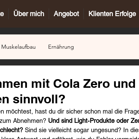
te
Über mich
Angebot
Klienten Erfolge
Muskelaufbau
Ernährung
.
hmen mit Cola Zero und 
n sinnvoll?
öchtest, hast du dir sicher schon mal die Frage g
l zum Abnehmen? 
Und
sind Light-Produkte oder Ze
schlecht?
 Sind sie vielleicht sogar ungesund? In die