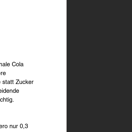
male Cola 
re 
e statt Zucker 
eidende 
chtig.
ero nur 0,3 