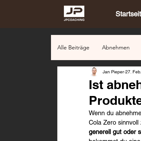
Startsei
Alle Beiträge
Abnehmen
Jan Pieper
27. Feb
Ist abne
Produkte
Wenn du abnehmen m
Cola Zero sinnvol
generell gut oder 