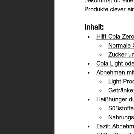
bekommst du eine k
Produkte clever ei
Inhalt:
Hilft Cola Ze
Normale C
Zucker un
Cola Light od
Abnehmen mit 
Light Pro
Getränke
Heißhunger du
Süßstoffe
Nahrungsmi
Fazit: Abnehm