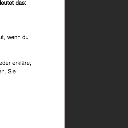
deutet das:
gut, wenn du 
eder erkläre, 
en. Sie 