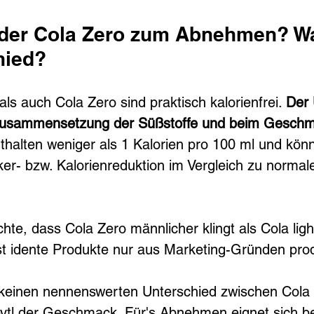
oder Cola Zero zum Abnehmen? Wa
hied?
ls auch Cola Zero sind praktisch kalorienfrei. 
Der 
r Zusammensetzung der Süßstoffe und beim Gesch
thalten weniger als 1 Kalorien pro 100 ml und kön
ker- bzw. Kalorienreduktion im Vergleich zu normal
hte, dass Cola Zero männlicher klingt als Cola ligh
t idente Produkte nur aus Marketing-Gründen prod
 keinen nennenswerten Unterschied zwischen Cola 
evtl der Geschmack. Für's Abnehmen eignet sich b