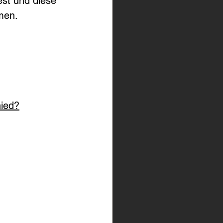
st und diese 
men.
hied?