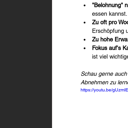
"Belohnung" n
essen kannst.
Zu oft pro Wo
Erschöpfung u
Zu hohe Erwa
Fokus auf's K
ist viel wichti
Schau gerne auch
Abnehmen zu lern
https://youtu.be/gUzmI