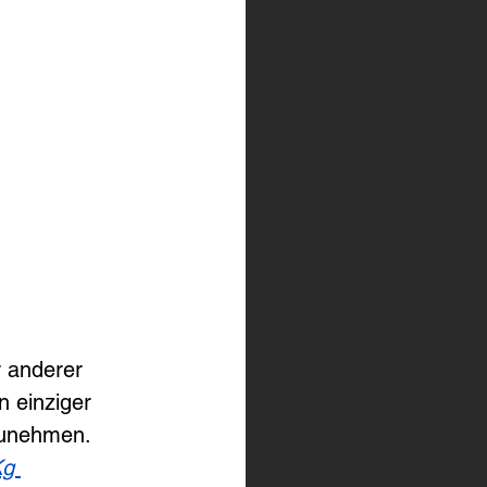
 anderer 
 einziger 
unehmen. 
Kg 