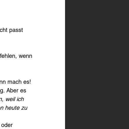
cht passt
fehlen, wenn 
ann mach es! 
g. Aber es 
, weil ich 
on heute zu 
 oder 