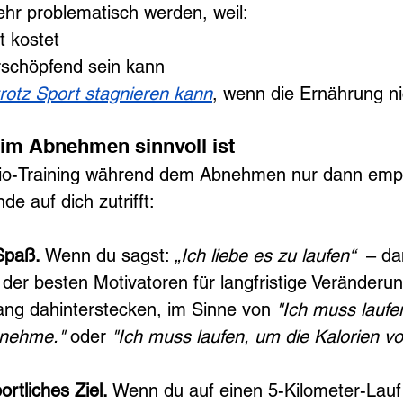
r problematisch werden, weil:
t kostet
rschöpfend sein kann
rotz Sport stagnieren kann
, wenn die Ernährung ni
im Abnehmen sinnvoll ist
dio-Training während dem Abnehmen nur dann emp
de auf dich zutrifft:
Spaß. 
Wenn du sagst: 
„Ich liebe es zu laufen“
  – d
 der besten Motivatoren für langfristige Veränderun
wang dahinterstecken, im Sinne von 
"Ich muss laufen
bnehme." 
oder
 "Ich muss laufen, um die Kalorien v
rtliches Ziel. 
Wenn du auf einen 5-Kilometer-Lauf