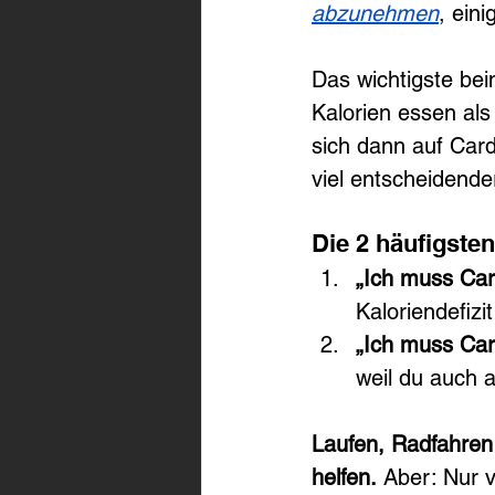
abzunehmen
, ein
Das wichtigste be
Kalorien essen als
sich dann auf Cardi
viel entscheidender
Die 2 häufigst
„Ich muss Ca
Kaloriendefiz
„Ich muss Car
weil du auch 
Laufen, Radfahren
helfen.
 Aber: Nur 