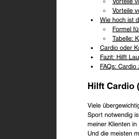
Vorteile 
Vorteile 
Wie hoch ist 
Formel fü
Tabelle: 
Cardio oder K
Fazit: Hilft L
FAQs: Cardi
Hilft Cardi
Viele übergewicht
Sport notwendig is
meiner Klienten i
Und die meisten me