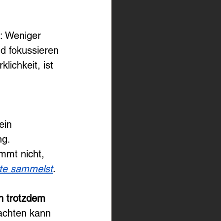
h: Weniger 
nd fokussieren 
lichkeit, ist 
ein 
ng.
mmt nicht, 
tte sammelst
.
n trotzdem 
achten kann 