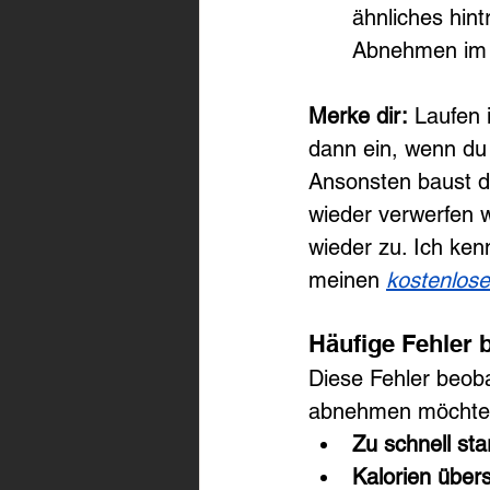
ähnliches hint
Abnehmen im 
Merke dir:
 Laufen 
dann ein, wenn du
Ansonsten baust du
wieder verwerfen w
wieder zu. Ich ken
meinen 
kostenlos
Häufige Fehler
Diese Fehler beob
abnehmen möchte
Zu schnell st
Kalorien über