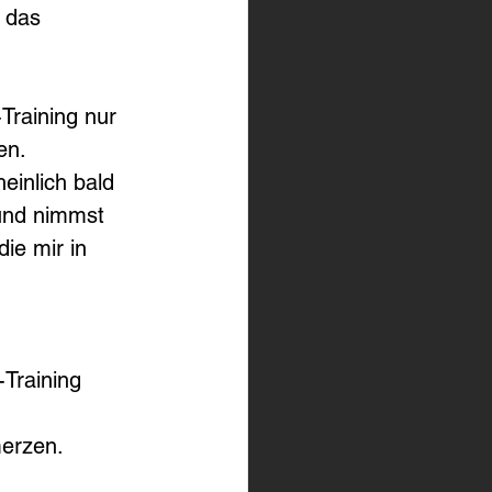
t das 
Training nur 
en. 
einlich bald 
 und nimmst 
 die mir in 
Training 
erzen.