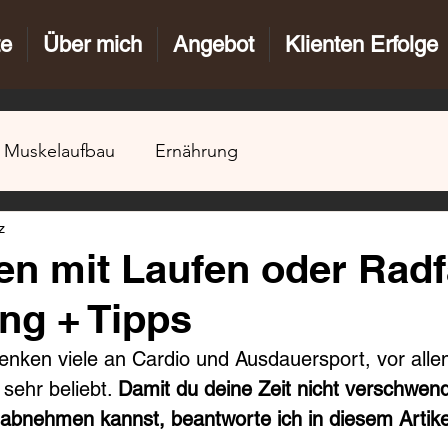
te
Über mich
Angebot
Klienten Erfolge
Muskelaufbau
Ernährung
z
n mit Laufen oder Rad
ung + Tipps
ken viele an Cardio und Ausdauersport, vor alle
sehr beliebt. 
Damit du deine Zeit nicht verschwen
g abnehmen kannst, beantworte ich in diesem Artike