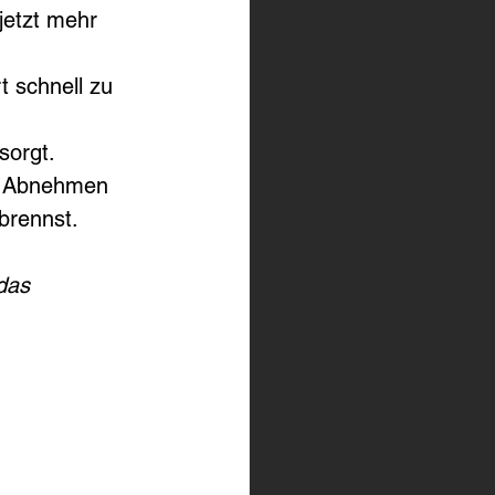
jetzt mehr 
t schnell zu 
sorgt.
 Abnehmen 
rbrennst.
das 