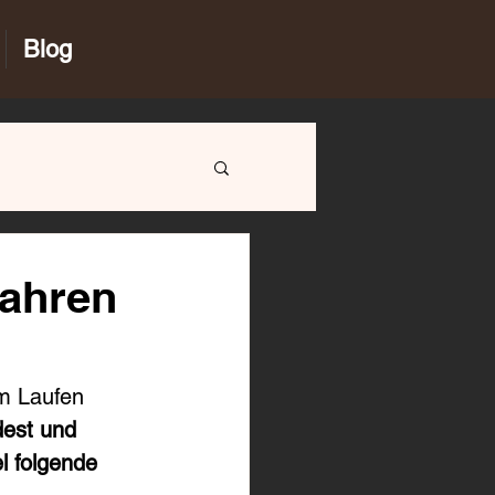
Blog
fahren
m Laufen 
dest und 
l folgende 