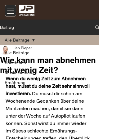
Beitrag
Alle Beiträge
Jan Pieper
Alle Beiträge
Wie kann man abnehmen
Abnehmen
mit wenig Zeit?
Muskelaufbau
Wenn du wenig Zeit zum Abnehmen 
Ernährung
hast, musst du deine Zeit sehr sinnvoll 
investieren. 
Du musst dir schon am 
Wochenende Gedanken über deine 
Mahlzeiten machen, damit sie dann 
unter der Woche auf Autopilot laufen 
können. Sonst wirst du immer wieder 
im Stress schlechte Ernährungs-
Entscheidungen treffen, den Überblick 