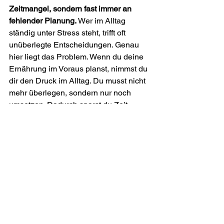
Zeitmangel, sondern fast immer an 
fehlender Planung.
 Wer im Alltag 
ständig unter Stress steht, trifft oft 
unüberlegte Entscheidungen. Genau 
hier liegt das Problem. Wenn du deine 
Ernährung im Voraus planst, nimmst du 
dir den Druck im Alltag. Du musst nicht 
mehr überlegen, sondern nur noch 
umsetzen. Dadurch sparst du Zeit, 
Energie und vermeidest typische 
Fehler wie spontanes Snacken oder 
unkontrolliertes Essen am Abend.
Die wichtigste Erkenntnis:
 Struktur 
schlägt Spontanität. Mit einfachen 
Routinen kannst du schon mit etwa 18 
Minuten täglich große Fortschritte 
machen.