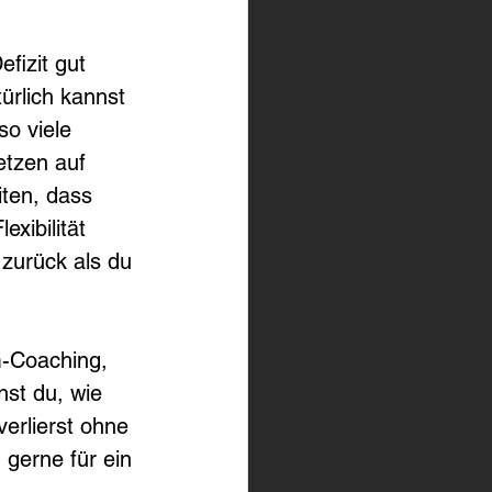
fizit gut 
rlich kannst 
o viele 
etzen auf 
iten, dass 
xibilität 
zurück als du 
m-Coaching, 
nst du, wie 
erlierst ohne 
gerne für ein 