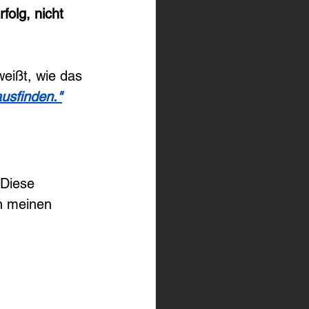
olg, nicht 
weißt, wie das 
ausfinden."
 Diese 
on meinen 