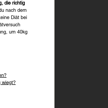
 die richtig 
 du nach dem 
ine Diät bei 
iätversuch 
ung, um 40kg 
en?
 wiegt?