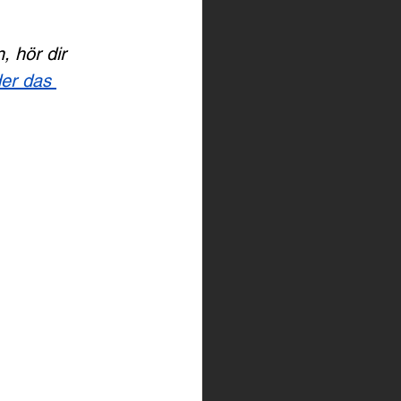
, hör dir 
er das 