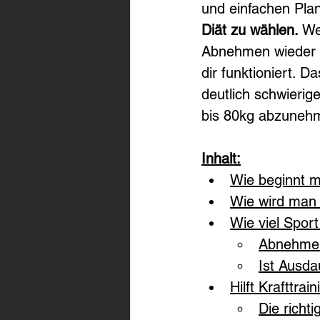
und einfachen Plan
Diät zu wählen. 
We
Abnehmen wieder m
dir funktioniert. D
deutlich schwieri
bis 80kg abzunehm
Inhalt:
Wie beginnt m
Wie wird man 
Wie viel Spo
Abnehmen:
Ist Ausda
Hilft Krafttra
Die richt