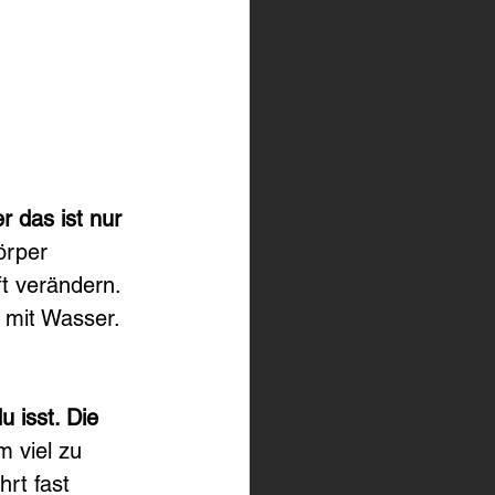
 das ist nur 
örper 
t verändern. 
 mit Wasser. 
 isst. Die 
m viel zu 
rt fast 