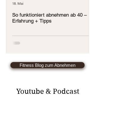
18. Mai
11. Mai
So funktioniert abnehmen ab 40 –
15 Kg abnehmen 
Erfahrung + Tipps
funktioniert es!
Fitness Blog zum Abnehmen
Youtube & Podcast