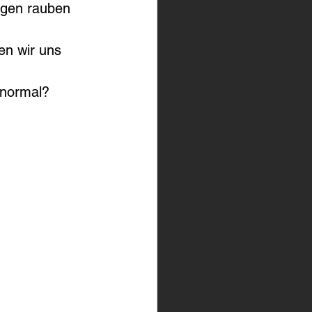
ngen rauben 
en wir uns 
 normal?