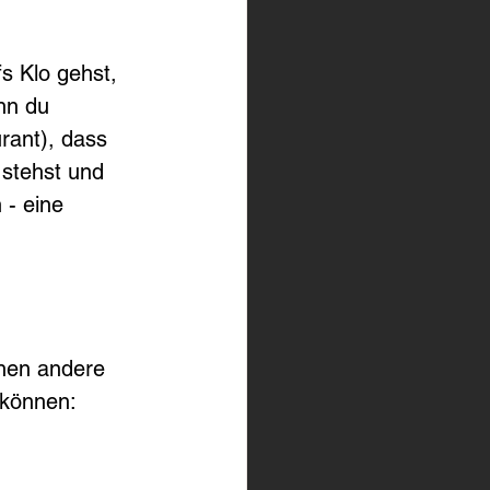
s Klo gehst, 
nn du 
ant), dass 
stehst und 
- eine 
nen andere 
 können: