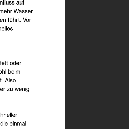
nfluss auf 
 mehr Wasser 
n führt. Vor 
elles 
ett oder 
ohl beim 
. Also 
er zu wenig 
hneller 
die einmal 