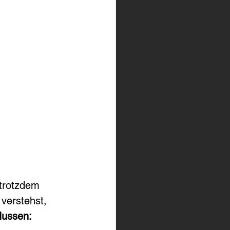
 trotzdem 
verstehst, 
lussen: