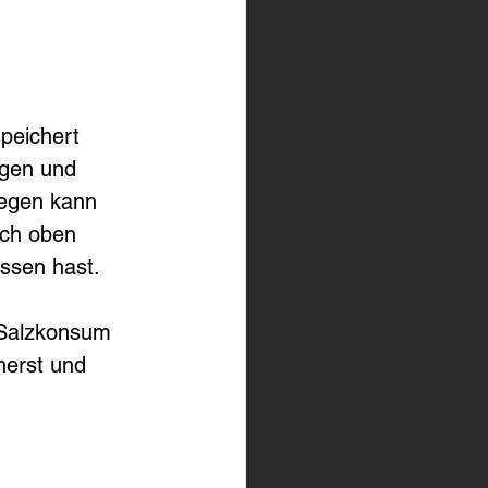
peichert 
ogen und 
egen kann 
ach oben 
ssen hast.
 Salzkonsum 
erst und 