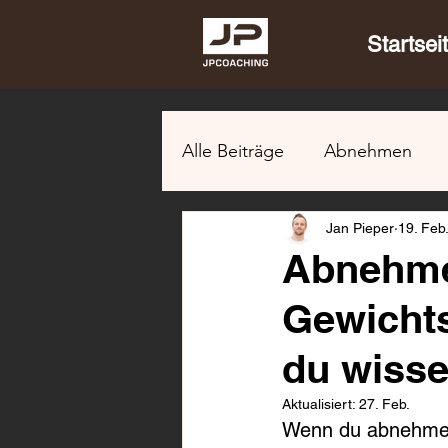
Startsei
Alle Beiträge
Abnehmen
Jan Pieper
19. Feb
Abnehm
Gewicht
du wisse
Aktualisiert:
27. Feb.
Wenn du abnehmen 