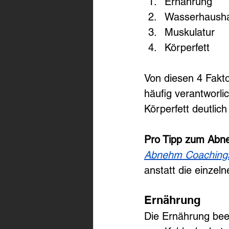
Ernährung
Wasserhausha
Muskulatur
Körperfett
Von diesen 4 Fakt
häufig verantworl
Körperfett deutli
Pro Tipp zum Abn
Abnehm Coaching
anstatt die einzeln
Ernährung
Die Ernährung beei