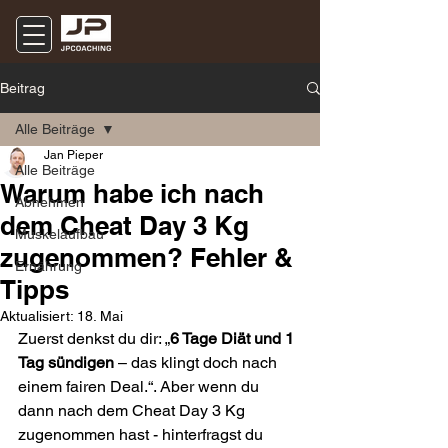
Beitrag
Alle Beiträge
Jan Pieper
Alle Beiträge
Warum habe ich nach
Abnehmen
dem Cheat Day 3 Kg
Muskelaufbau
zugenommen? Fehler &
Ernährung
Tipps
Aktualisiert:
18. Mai
Zuerst denkst du dir: „
6 Tage Diät und 1 
Tag sündigen
 – das klingt doch nach 
einem fairen Deal.“. Aber wenn du 
dann nach dem Cheat Day 3 Kg 
zugenommen hast - hinterfragst du 