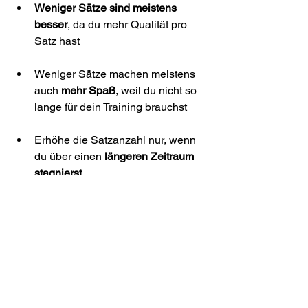
Weniger Sätze sind meistens 
besser
, da du mehr Qualität pro 
Satz hast
Weniger Sätze machen meistens 
auch 
mehr Spaß
, weil du nicht so 
lange für dein Training brauchst
Erhöhe die Satzanzahl nur, wenn 
du über einen 
längeren Zeitraum 
stagnierst
Schreib unbedingt dein Training 
mit
, um zu sehen, ob du mehr 
Sätze brauchst
Wenn du weitere Fragen diesbezüglich 
hast, oder Unterstützung bei deiner 
Körpertransformation benötigst, kannst 