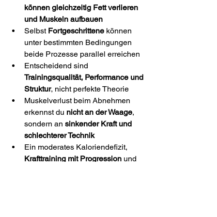
können gleichzeitig Fett verlieren 
und Muskeln aufbauen
Selbst 
Fortgeschrittene
 können 
unter bestimmten Bedingungen 
beide Prozesse parallel erreichen
Entscheidend sind 
Trainingsqualität, Performance und 
Struktur
, nicht perfekte Theorie
Muskelverlust beim Abnehmen 
erkennst du 
nicht an der Waage
, 
sondern an 
sinkender Kraft und 
schlechterer Technik
Ein moderates Kaloriendefizit, 
Krafttraining mit Progression
 und 
eine 
eiweißreiche Ernährung
 sind 
der Schlüssel
Je niedriger dein Körperfettanteil 
und je fortgeschrittener du bist, 
desto schwieriger wird die 